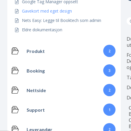
Google Tag Manager oppsett
Gavekort med eget design
Nets Easy: Legge til Booktech som admin
Eldre dokumentasjon
D
u
Produkt
2
F
D
o
Booking
3
Ta
De
Nettside
2
D
Support
1
Leverandør
2