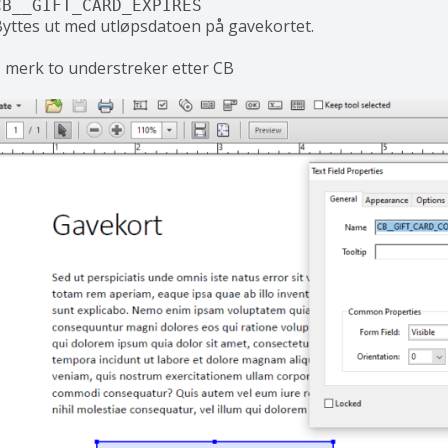
CB__GIFT_CARD_EXPIRES
Byttes ut med utløpsdatoen på gavekortet.
 merk to understreker etter CB