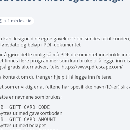
< 1 min lesetid
u kan designe dine egne gavekort som sendes ut til kunden, 
tløpsdato og beløp i PDF-dokumentet.
or å gjøre dette mulig så må PDF-dokumentet inneholde innda
et finnes flere programmer som kan bruke til å legge inn di
gså gratis alternativer, f.eks: https://www.pdfescape.com/
 kontakt om du trenger hjelp til å legge inn feltene.
t som er viktig er at feltene har spesifikke navn (ID-er) sli
ette er navnene som brukes:
CB__GIFT_CARD_CODE
Byttes ut med gavekortkoden
CB__GIFT_CARD_AMOUNT
Byttes ut med beløpet