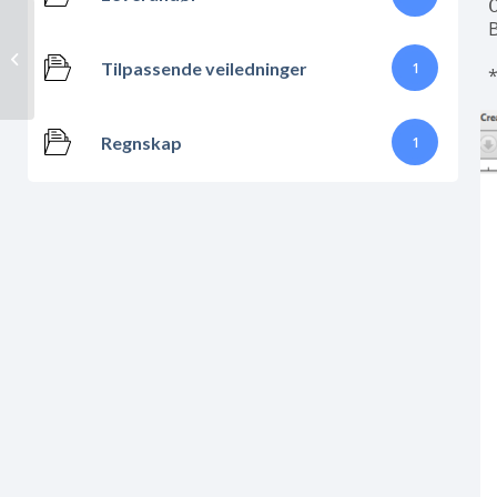
Regnskapshåndtering i Cloud
Tilpassende veiledninger
1
Booking
*
Regnskap
1