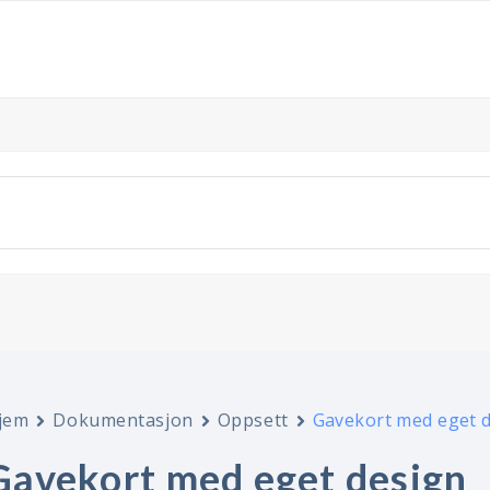
jem
Dokumentasjon
Oppsett
Gavekort med eget 
Gavekort med eget design