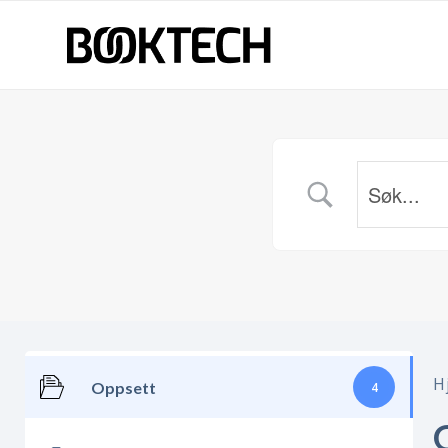
H
Oppsett
4