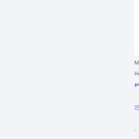
M
H
ga